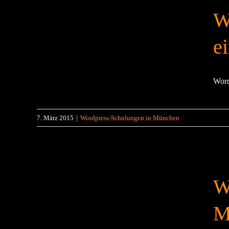
W
ei
Word
7. März 2015
|
Wordpress-Schulungen in München
W
M