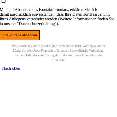
Sonstiges (bitte im Textfeld angeben)
Mit dem Absenden des Kontaktformulars, erklären Sie sich
damit ausdrücklich einverstanden, dass Ihre Daten zur Bearbeitung
Ihres Anliegens verwendet werden (Weitere Informationen finden Sie
in unserer "Datenschutzerklärung").
Ihre Anfrage absenden
max2-consulting ist ein unabhängiger Schulungsanbieter. WordPress ist eine
Marke der WordPress Foundation. Es besteht keine offizielle Verbindung,
Partnerschaft oder Zertifizierung durch die WordPress Foundation oder
Automattic.
Nach oben