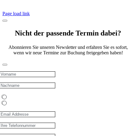
Page load link
Nicht der passende Termin dabei?
Abonnieren Sie unseren Newsletter und erfahren Sie es sofort,
wenn wir neue Termine zur Buchung freigegeben haben!
Vorname
Nachname
Wie können wir Sie erreichen
Email
Telefon
Email
Telefon
Firma/Unternehmen