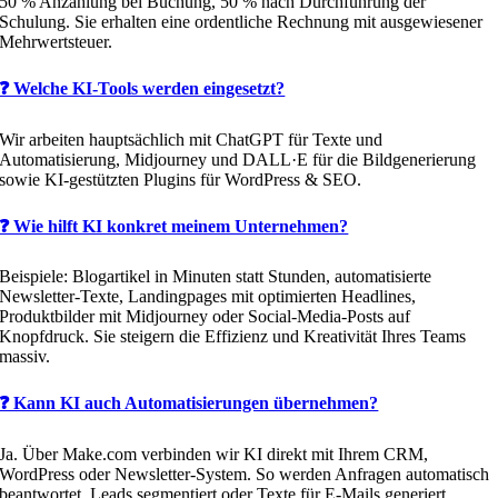
50 % Anzahlung bei Buchung, 50 % nach Durchführung der
Schulung. Sie erhalten eine ordentliche Rechnung mit ausgewiesener
Mehrwertsteuer.
❓ Welche KI-Tools werden eingesetzt?
Wir arbeiten hauptsächlich mit ChatGPT für Texte und
Automatisierung, Midjourney und DALL·E für die Bildgenerierung
sowie KI-gestützten Plugins für WordPress & SEO.
❓ Wie hilft KI konkret meinem Unternehmen?
Beispiele: Blogartikel in Minuten statt Stunden, automatisierte
Newsletter-Texte, Landingpages mit optimierten Headlines,
Produktbilder mit Midjourney oder Social-Media-Posts auf
Knopfdruck. Sie steigern die Effizienz und Kreativität Ihres Teams
massiv.
❓ Kann KI auch Automatisierungen übernehmen?
Ja. Über Make.com verbinden wir KI direkt mit Ihrem CRM,
WordPress oder Newsletter-System. So werden Anfragen automatisch
beantwortet, Leads segmentiert oder Texte für E-Mails generiert.