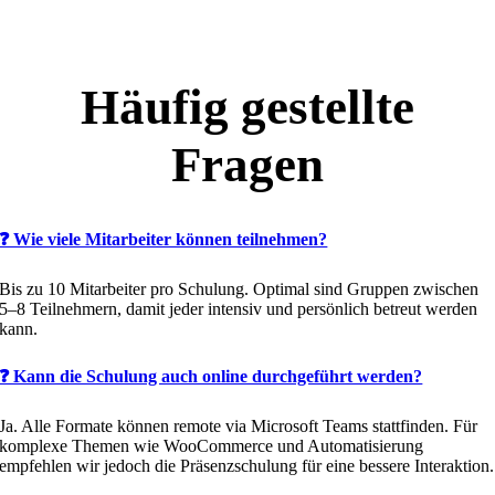
Außerhalb: 0,50 €/km (An- und Abreise) + Hotel (Business-Standard)
+ Spesen gemäß gesetzlicher Pauschalen.
Häufig gestellte
Fragen
❓ Wie viele Mitarbeiter können teilnehmen?
Bis zu 10 Mitarbeiter pro Schulung. Optimal sind Gruppen zwischen
5–8 Teilnehmern, damit jeder intensiv und persönlich betreut werden
kann.
❓ Kann die Schulung auch online durchgeführt werden?
Ja. Alle Formate können remote via Microsoft Teams stattfinden. Für
komplexe Themen wie WooCommerce und Automatisierung
empfehlen wir jedoch die Präsenzschulung für eine bessere Interaktion.