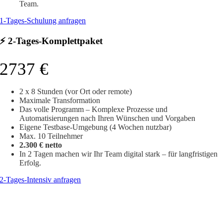
Team.
1-Tages-Schulung anfragen
⚡ 2-Tages-Komplettpaket
2737 €
2 x 8 Stunden (vor Ort oder remote)
Maximale Transformation
Das volle Programm – Komplexe Prozesse und
Automatisierungen nach Ihren Wünschen und Vorgaben
Eigene Testbase-Umgebung (4 Wochen nutzbar)
Max. 10 Teilnehmer
2.300 € netto
In 2 Tagen machen wir Ihr Team digital stark – für langfristigen
Erfolg.
2-Tages-Intensiv anfragen
📍 Reisekosten:
In der Metropolregion München (bis 50 km Umkreis) sind keine
Reisekosten fällig.