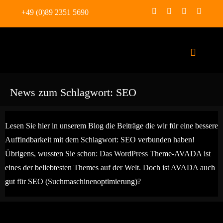
Zum
+49 (0)89 2351 5690
Inhalt
springen
Toggle
Navigat
WORDPRESS FIRST 
News zum Schlagwort:
SEO
WORDPRESS + KI BO
1:1 COACHING
Lesen Sie hier in unserem Blog die Beiträge die wir für eine bessere
Auffindbarkeit mit dem Schlagwort:
SEO
verbunden haben!
WORDPRESS INHOUSE SCHU
Übrigens, wussten Sie schon: Das WordPress Theme-AVADA ist
eines der beliebtesten Themes auf der Welt. Doch ist AVADA auch
FAQs
gut für SEO (Suchmaschinenoptimierung)?
BLOG