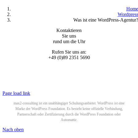
Hom
Wordpres
Was ist eine WordPress-Agentur
Kontaktieren
Sie uns
rund um die Uhr
Rufen Sie uns an:
+49 (0)89 2351 5690
© 2025 WordPress Schulungen by
max2-consulting GmbH
All Rights Reserved |
Datenschutzerklärung
|
Impressum
Page load link
max2-consulting ist ein unabhängiger Schulungsanbieter. WordPress ist eine
Marke der WordPress Foundation. Es besteht keine offizielle Verbindung,
Partnerschaft oder Zertifizierung durch die WordPress Foundation oder
Automattic.
Nach oben