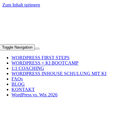
Zum Inhalt springen
+49 (0)89 2351 5690
Toggle Navigation
WORDPRESS FIRST STEPS
WORDPRESS + KI BOOTCAMP
1:1 COACHING
WORDPRESS INHOUSE SCHULUNG MIT KI
FAQs
BLOG
KONTAKT
WordPress vs. Wix 2026