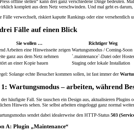
ress offline stellen“ kann drei ganz verschiedene Dinge bedeuten. Mal
wirklich komplett aus dem Netz verschwinden. Und mal geht es darum, 
e Fälle verwechselt, riskiert kaputte Rankings oder eine versehentlich u
drei Fälle auf einen Blick
Sie wollen …
Richtiger Weg
d Arbeiten eine Hinweisseite zeigen
Wartungsmodus / Coming-Soon
eite ganz aus dem Netz nehmen
`.maintenance`-Datei oder Hoste
ört an einer Kopie bauen
Staging oder lokale Installation
egel: Solange echte Besucher kommen sollen, ist fast immer der
Wartu
 1: Wartungsmodus – arbeiten, während Bes
t der häufigste Fall. Sie tauschen ein Design aus, aktualisieren Plugins
lichen Hinweis sehen. Sie selbst arbeiten eingeloggt ganz normal weiter
rtungsmodus sendet dabei idealerweise den HTTP-Status
503 (Servic
on A: Plugin „Maintenance“