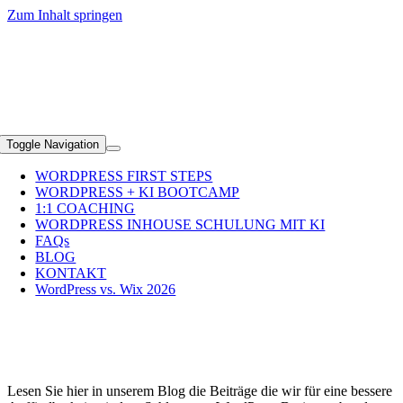
Zum Inhalt springen
+49 (0)89 2351 5690
Toggle Navigation
WORDPRESS FIRST STEPS
WORDPRESS + KI BOOTCAMP
1:1 COACHING
WORDPRESS INHOUSE SCHULUNG MIT KI
FAQs
BLOG
KONTAKT
WordPress vs. Wix 2026
News zum Schlagwort:
WordPress
Basics
Lesen Sie hier in unserem Blog die Beiträge die wir für eine bessere