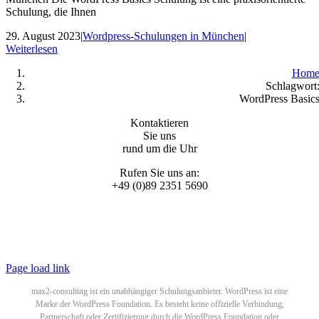
Schulung, die Ihnen
29. August 2023
|
Wordpress-Schulungen in München
|
Weiterlesen
Hom
Schlagwort
WordPress Basic
Kontaktieren
Sie uns
rund um die Uhr
Rufen Sie uns an:
+49 (0)89 2351 5690
© 2025 WordPress Schulungen by
max2-consulting GmbH
All Rights Reserved |
Datenschutzerklärung
|
Impressum
Page load link
max2-consulting ist ein unabhängiger Schulungsanbieter. WordPress ist eine
Marke der WordPress Foundation. Es besteht keine offizielle Verbindung,
Partnerschaft oder Zertifizierung durch die WordPress Foundation oder