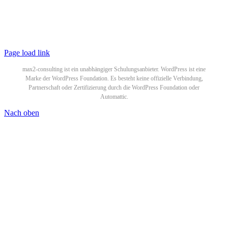
© 2025 WordPress Schulungen by
max2-consulting GmbH
All Rights Reserved |
Datenschutzerklärung
|
Impressum
Page load link
max2-consulting ist ein unabhängiger Schulungsanbieter. WordPress ist eine
Marke der WordPress Foundation. Es besteht keine offizielle Verbindung,
Partnerschaft oder Zertifizierung durch die WordPress Foundation oder
Automattic.
Nach oben