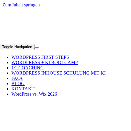
Zum Inhalt springen
+49 (0)89 2351 5690
Toggle Navigation
WORDPRESS FIRST STEPS
WORDPRESS + KI BOOTCAMP
1:1 COACHING
WORDPRESS INHOUSE SCHULUNG MIT KI
FAQs
BLOG
KONTAKT
WordPress vs. Wix 2026