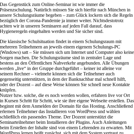
Das Gegenstück zum Online-Seminar ist wie immer die
Präsenzschulung. Natürlich müssen Sie sich hierfür nach München in
unsere Schulungsräume begeben – zum Glück lockern sich die Regeln
bezüglich der Corona-Pandemie ja immer weiter. Nichtsdestotrotz
achten wir in unseren Seminaren auf jeden Fall darauf, dass
Hygieneregeln eingehalten werden und Sie sicher sind.
Die klassische Schulsituation findet in einem Schulungsraum mit
mehreren Teilnehmern an jeweils einem eigenem Schulungs-PC
(Windows) satt – Sie müssen sich um Internet und Computer also kein
Sorgen machen. Die Schulungsräume sind in zentraler Lage und
bestens an den Öffentlichen Nahverkehr angebunden. Alle Übungen
werden „live“ in der Gruppe durchgeführt – keiner ist alleine vor
seinem Rechner – vielmehr können sich die Teilnehmer auch
gegenseitig unterstützen, in dem der Banknachbar mal schnell hilft,
oder der Dozent – auf diese Weise können Sie schnell neue Kontakte
knüpfen.
Nutzer bzw. solche, die es noch werden wollen, erfahren live vor Ort
in Kursen Schritt für Schritt, wie sie ihre eigene Webseite erstellen. Da
beginnt mit dem Anmelden der Domain für das Hosting. Anschließend
erlernen Teilnehmer das Installieren von WordPress und wählen
schließlich ein passendes Theme. Der Dozent unterstützt die
Seminarteilnehmer beim Installieren der Plugins. Auch Anleitungen
beim Erstellen der Inhalte sind von einem Lehrenden zu erwarten. Mit
WordPress lernen heißt zunächst, sich mit dem System vertraut zu