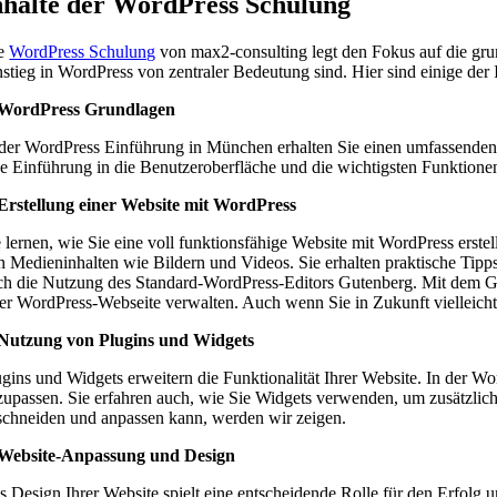
nhalte der WordPress Schulung
e
WordPress Schulung
von max2-consulting legt den Fokus auf die gru
nstieg in WordPress von zentraler Bedeutung sind. Hier sind einige der 
 WordPress Grundlagen
 der WordPress Einführung in München erhalten Sie einen umfassenden Ü
ne Einführung in die Benutzeroberfläche und die wichtigsten Funktion
 Erstellung einer Website mit WordPress
e lernen, wie Sie eine voll funktionsfähige Website mit WordPress erst
n Medieninhalten wie Bildern und Videos. Sie erhalten praktische Tipps
ch die Nutzung des Standard-WordPress-Editors Gutenberg. Mit dem Gut
rer WordPress-Webseite verwalten. Auch wenn Sie in Zukunft vielleicht
 Nutzung von Plugins und Widgets
ugins und Widgets erweitern die Funktionalität Ihrer Website. In der Wo
zupassen. Sie erfahren auch, wie Sie Widgets verwenden, um zusätzlic
schneiden und anpassen kann, werden wir zeigen.
 Website-Anpassung und Design
s Design Ihrer Website spielt eine entscheidende Rolle für den Erfolg 