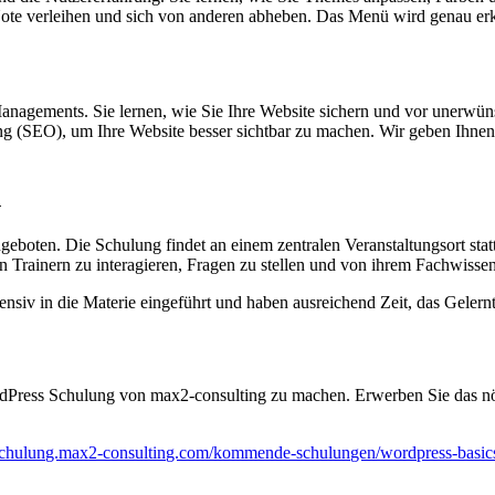
 Note verleihen und sich von anderen abheben. Das Menü wird genau erk
nagements. Sie lernen, wie Sie Ihre Website sichern und vor unerwün
ng (SEO), um Ihre Website besser sichtbar zu machen. Wir geben Ihn
n
oten. Die Schulung findet an einem zentralen Veranstaltungsort statt, 
 Trainern zu interagieren, Fragen zu stellen und von ihrem Fachwissen 
ensiv in die Materie eingeführt und haben ausreichend Zeit, das Gele
WordPress Schulung von max2-consulting zu machen. Erwerben Sie das n
-schulung.max2-consulting.com/kommende-schulungen/wordpress-basic