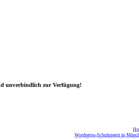
nd unverbindlich zur Verfügung!
Ho
Wordpress-Schulungen in Münc