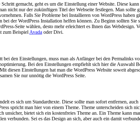
he Schritt gemacht, geht es um die Einstellung einer Website. Diese kan
n nicht nur der zukünftigen Titel der Webseite festlegen. Man sollte g
rnehmen. Falls Sie Probleme bei Installieren von WordPress haben gibt
n bei der WordPress Installation helfen können. Zu Beginn sollten Sie
rdPress-Seite wählen, desto mehr erleichtert es Ihnen das Webdesign.
t zum Beispiel
Avada
oder Divi.
itt bei den Einstellungen, muss man als Anfänger bei den Permalinks vo
optimierung. Bei den Einstellungen empfiehlt sich hier die Auswahl B
Mit diesen Einstellungen hat man die WordPress Website soweit abgesch
ngsamen Sie nur unnötig die WordPress Seite.
ndelt es sich um Standardtexte. Diese sollte man sofort entfernen, auch
rdPress spricht man hier von einem Theme. Theme unterscheiden sich ni
noch unsicher, bietet sich ein kostenfreies Theme an. Ein Theme kann man
eilen verbunden. Sei es das Design an sich, aber auch ein damit verbu