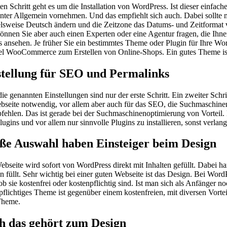
ten Schritt geht es um die Installation von WordPress. Ist dieser einfac
nter Allgemein vornehmen. Und das empfiehlt sich auch. Dabei sollte ma
elsweise Deutsch ändern und die Zeitzone das Datums- und Zeitformat vo
können Sie aber auch einen Experten oder eine Agentur fragen, die Ihne
s ansehen. Je früher Sie ein bestimmtes Theme oder Plugin für Ihre Wo
el WooCommerce zum Erstellen von Online-Shops. Ein gutes Theme is
stellung für SEO und Permalinks
ie genannten Einstellungen sind nur der erste Schritt. Ein zweiter Schr
bseite notwendig, vor allem aber auch für das SEO, die Suchmaschinen
fehlen. Das ist gerade bei der Suchmaschinenoptimierung von Vorteil. 
Plugins und vor allem nur sinnvolle Plugins zu installieren, sonst verla
ße Auswahl haben Einsteiger beim Design
ebseite wird sofort von WordPress direkt mit Inhalten gefüllt. Dabei ha
en füllt. Sehr wichtig bei einer guten Webseite ist das Design. Bei Wo
 ob sie kostenfrei oder kostenpflichtig sind. Ist man sich als Anfänger 
pflichtiges Theme ist gegenüber einem kostenfreien, mit diversen Vort
Theme.
h das gehört zum Design