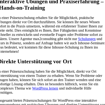
Interaktive Übungen und Praxiserfahrung –
Hands-on-Training
n einer Präsenzschulung erhalten Sie die Möglichkeit, praktische
bungen direkt vor Ort durchzuführen. Sie können Ihr neues Wissen
ofort in die Praxis umsetzen, während ein erfahrener Trainer Ihnen zur
eite steht. Dies ermöglicht es Ihnen, Ihre Fähigkeiten und Kenntnisse
chneller zu entwickeln und eventuelle Fragen oder Probleme sofort zu
lären. Unsere Agentur max2consulting gibt nicht nur
Schulungen
und
urs in Präsenz, sondern auf Anfrage halten wir auch Inhouse-Seminare
as bedeutet, wir kommen für diese Inhouse-Schulung zu Ihnen ins
nternehmen!
Direkte Unterstützung vor Ort
n einer Präsenzschulung haben Sie die Möglichkeit, direkt vor Ort
nterstützung von einem Trainer zu erhalten. Wenn Sie Probleme oder
ragen haben, können Sie sich sofort an den Trainer wenden und eine
ofortige Lösung erhalten. Dies ist besonders hilfreich, wenn Sie ein
omplexes Thema wie
WordPress lernen
und individuelle Hilfe
enötigen.
nsgesamt bieten Präsenzschulungen für WordPress eine interaktive
ernumgebung mit praktischen Übungen und direkter Unterstützung vo