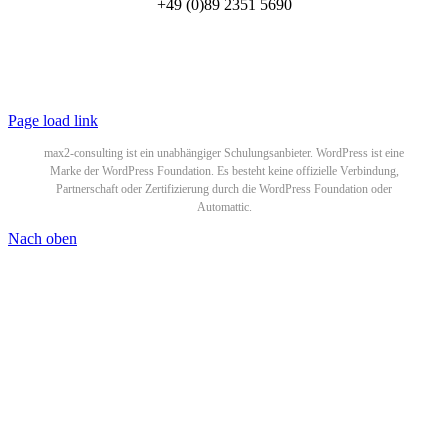
+49 (0)89 2351 5690
© 2025 WordPress Schulungen by
max2-consulting GmbH
All Rights Reserved |
Datenschutzerklärung
|
Impressum
Page load link
max2-consulting ist ein unabhängiger Schulungsanbieter. WordPress ist eine
Marke der WordPress Foundation. Es besteht keine offizielle Verbindung,
Partnerschaft oder Zertifizierung durch die WordPress Foundation oder
Automattic.
Nach oben