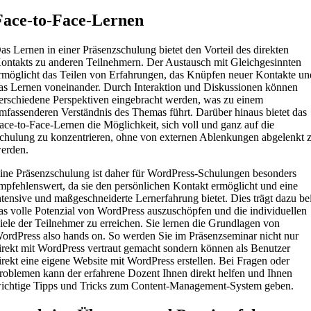
Face-to-Face-Lernen
as Lernen in einer Präsenzschulung bietet den Vorteil des direkten
ontakts zu anderen Teilnehmern. Der Austausch mit Gleichgesinnten
rmöglicht das Teilen von Erfahrungen, das Knüpfen neuer Kontakte un
as Lernen voneinander. Durch Interaktion und Diskussionen können
erschiedene Perspektiven eingebracht werden, was zu einem
mfassenderen Verständnis des Themas führt. Darüber hinaus bietet das
ace-to-Face-Lernen die Möglichkeit, sich voll und ganz auf die
chulung zu konzentrieren, ohne von externen Ablenkungen abgelenkt 
erden.
ine Präsenzschulung ist daher für WordPress-Schulungen besonders
mpfehlenswert, da sie den persönlichen Kontakt ermöglicht und eine
ntensive und maßgeschneiderte Lernerfahrung bietet. Dies trägt dazu be
as volle Potenzial von WordPress auszuschöpfen und die individuellen
iele der Teilnehmer zu erreichen. Sie lernen die Grundlagen von
ordPress also hands on. So werden Sie im Präsenzseminar nicht nur
irekt mit WordPress vertraut gemacht sondern können als Benutzer
irekt eine eigene Website mit WordPress erstellen. Bei Fragen oder
roblemen kann der erfahrene Dozent Ihnen direkt helfen und Ihnen
ichtige Tipps und Tricks zum Content-Management-System geben.