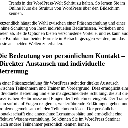
Trends in der WordPress-Welt Schritt zu halten. So lernen Sie im
Online Kurs die Struktur von WordPress über den Bildschirm
kennen.
etztendlich hängt die Wahl zwischen einer Präsenzschulung und einer
nline-Schulung von Ihren individuellen Bedürfnissen, Vorlieben und
ielen ab. Beide Optionen bieten verschiedene Vorteile, und es kann au
ine Kombination beider Formate in Betracht gezogen werden, um das
este aus beiden Welten zu erhalten.
Die Bedeutung von persönlichem Kontakt –
Direkter Austausch und individuelle
Betreuung
n einer Präsenzschulung für WordPress steht der direkte Austausch
wischen Teilnehmern und Trainer im Vordergrund. Dies ermöglicht ein
ndividuelle Betreuung und eine maßgeschneiderte Schulung, die auf die
pezifischen Bedürfnisse und Fragen der Teilnehmer eingeht. Der Traine
ann sofort auf Fragen reagieren, weiterführende Erklärungen geben un
robleme gemeinsam mit den Teilnehmern lösen. Der persönliche
ontakt schafft eine angenehme Lernatmosphäre und ermöglicht eine
ffektive Wissensvermittlung. So können Sie im WordPress Seminar
leich andere Teilnehmer persönlich kennen lernen.