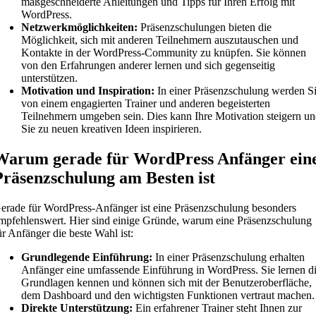
maßgeschneiderte Anleitungen und Tipps für Ihren Erfolg mit
WordPress.
Netzwerkmöglichkeiten:
Präsenzschulungen bieten die
Möglichkeit, sich mit anderen Teilnehmern auszutauschen und
Kontakte in der WordPress-Community zu knüpfen. Sie können
von den Erfahrungen anderer lernen und sich gegenseitig
unterstützen.
Motivation und Inspiration:
In einer Präsenzschulung werden S
von einem engagierten Trainer und anderen begeisterten
Teilnehmern umgeben sein. Dies kann Ihre Motivation steigern u
Sie zu neuen kreativen Ideen inspirieren.
Warum gerade für WordPress Anfänger ein
Präsenzschulung am Besten ist
erade für WordPress-Anfänger ist eine Präsenzschulung besonders
mpfehlenswert. Hier sind einige Gründe, warum eine Präsenzschulung
ür Anfänger die beste Wahl ist:
Grundlegende Einführung:
In einer Präsenzschulung erhalten
Anfänger eine umfassende Einführung in WordPress. Sie lernen d
Grundlagen kennen und können sich mit der Benutzeroberfläche,
dem Dashboard und den wichtigsten Funktionen vertraut machen.
Direkte Unterstützung:
Ein erfahrener Trainer steht Ihnen zur