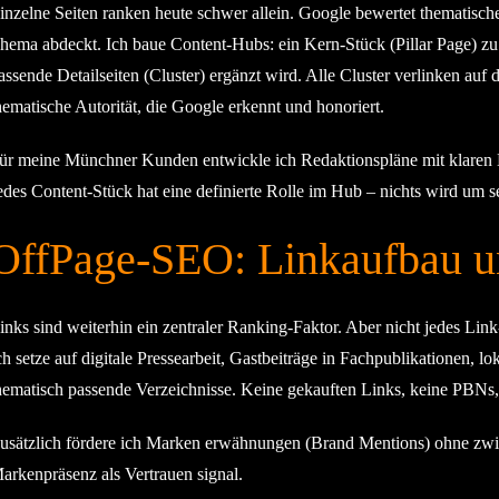
inzelne Seiten ranken heute schwer allein. Google bewertet thematisch
hema abdeckt. Ich baue Content-Hubs: ein Kern-Stück (Pillar Page) z
assende Detailseiten (Cluster) ergänzt wird. Alle Cluster verlinken auf 
hematische Autorität, die Google erkennt und honoriert.
ür meine Münchner Kunden entwickle ich Redaktionspläne mit klaren 
edes Content-Stück hat eine definierte Rolle im Hub – nichts wird um sei
OffPage-SEO: Linkaufbau 
inks sind weiterhin ein zentraler Ranking-Faktor. Aber nicht jedes Link
ch setze auf digitale Pressearbeit, Gastbeiträge in Fachpublikationen,
hematisch passende Verzeichnisse. Keine gekauften Links, keine PBNs,
usätzlich fördere ich Marken erwähnungen (Brand Mentions) ohne zwi
arkenpräsenz als Vertrauen signal.