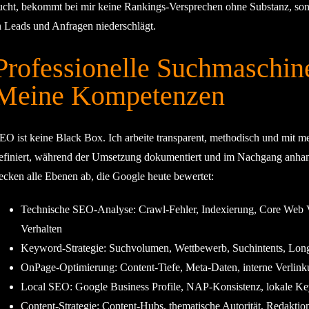
ucht, bekommt bei mir keine Rankings-Versprechen ohne Substanz, sonde
n Leads und Anfragen niederschlägt.
Professionelle Suchmaschin
Meine Kompetenzen
EO ist keine Black Box. Ich arbeite transparent, methodisch und mit
efiniert, während der Umsetzung dokumentiert und im Nachgang anha
ecken alle Ebenen ab, die Google heute bewertet:
Technische SEO-Analyse
: Crawl-Fehler, Indexierung, Core Web Vi
Verhalten
Keyword-Strategie
: Suchvolumen, Wettbewerb, Suchintents, Long
OnPage-Optimierung
: Content-Tiefe, Meta-Daten, interne Verlin
Local SEO
: Google Business Profile, NAP-Konsistenz, lokale Ke
Content-Strategie
: Content-Hubs, thematische Autorität, Redakti