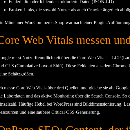
Fehlerhafte oder fehlende strukturierte Daten (JSON-LD)
Broken Links, die sowohl Nutzer als auch Crawler ärgerlich abbü
in Münchner WooCommerce-Shop war nach einer Plugin-Aufräumung 
Core Web Vitals messen und
oogle misst Nutzerfreundlichkeit über die Core Web Vitals – LCP (Large
nd CLS (Cumulative Layout Shift). Diese Felddaten aus dem Chrome U
eine Schätzgrößen.
ch messe Core Web Vitals über drei Quellen und gleiche sie ab: Google
ie Labordaten und das aktive Monitoring über die Search Console. So en
inzelzahl. Häufige Hebel bei WordPress sind Bilddimensionierung, L
essourcen und eine saubere Critical-CSS-Generierung.
OnPage-SEO: Content, der 