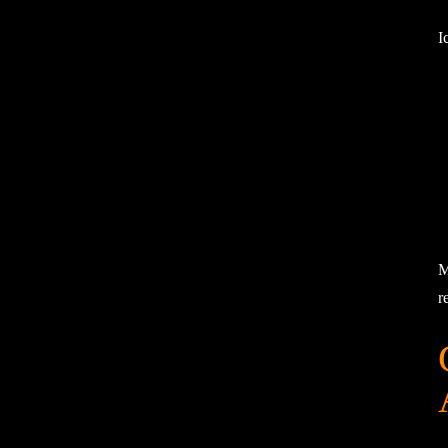
I
M
r