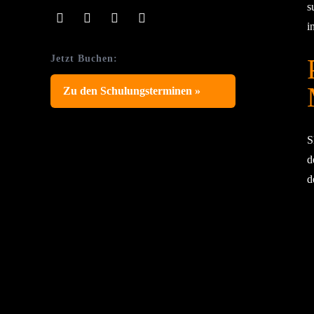
s
i
Jetzt Buchen:
Zu den Schulungsterminen »
S
d
d