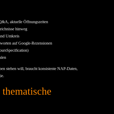
 Q&A, aktuelle Öffnungszeiten
eichnisse hinweg
und Umkreis
tworten auf Google-Rezensionen
ursSpecification)
alen
en stehen will, braucht konsistente NAP-Daten,
ie.
 thematische