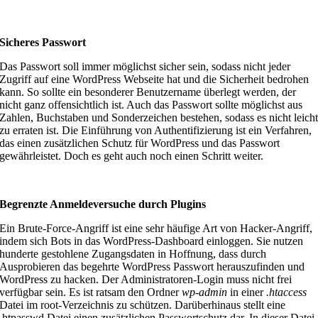
Sicheres Passwort
Das Passwort soll immer möglichst sicher sein, sodass nicht jeder
Zugriff auf eine WordPress Webseite hat und die Sicherheit bedrohen
kann. So sollte ein besonderer Benutzername überlegt werden, der
nicht ganz offensichtlich ist. Auch das Passwort sollte möglichst aus
Zahlen, Buchstaben und Sonderzeichen bestehen, sodass es nicht leich
zu erraten ist. Die Einführung von Authentifizierung ist ein Verfahren,
das einen zusätzlichen Schutz für WordPress und das Passwort
gewährleistet. Doch es geht auch noch einen Schritt weiter.
Begrenzte Anmeldeversuche durch Plugins
Ein Brute-Force-Angriff ist eine sehr häufige Art von Hacker-Angriff,
indem sich Bots in das WordPress-Dashboard einloggen. Sie nutzen
hunderte gestohlene Zugangsdaten in Hoffnung, dass durch
Ausprobieren das begehrte WordPress Passwort herauszufinden und
WordPress zu hacken. Der Administratoren-Login muss nicht frei
verfügbar sein. Es ist ratsam den Ordner
wp-admin
in einer
.htaccess
Datei im root-Verzeichnis zu schützen. Darüberhinaus stellt eine
.htpasswd Datei einen zusätzlichen Passwortschutz dar. In dieser Datei