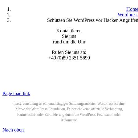
Hom
Wordpres
Schützen Sie WordPress vor Hacker-Angriffe
Kontaktieren
Sie uns
rund um die Uhr
Rufen Sie uns an:
+49 (0)89 2351 5690
© 2025 WordPress Schulungen by
max2-consulting GmbH
All Rights Reserved |
Datenschutzerklärung
|
Impressum
Page load link
max2-consulting ist ein unabhängiger Schulungsanbieter. WordPress ist eine
Marke der WordPress Foundation. Es besteht keine offizielle Verbindung,
Partnerschaft oder Zertifizierung durch die WordPress Foundation oder
Automattic.
Nach oben